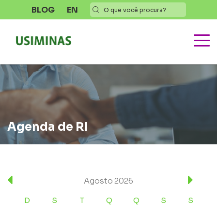
BLOG
EN
Agenda de RI
Agosto
2026
D
S
T
Q
Q
S
S